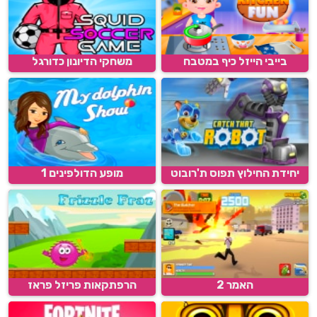
בייבי הייזל כיף במטבח
משחקי הדיונון כדורגל
יחידת החילוץ תפוס ת'רובוט
מופע הדולפינים 1
האמר 2
הרפתקאות פריזל פראז