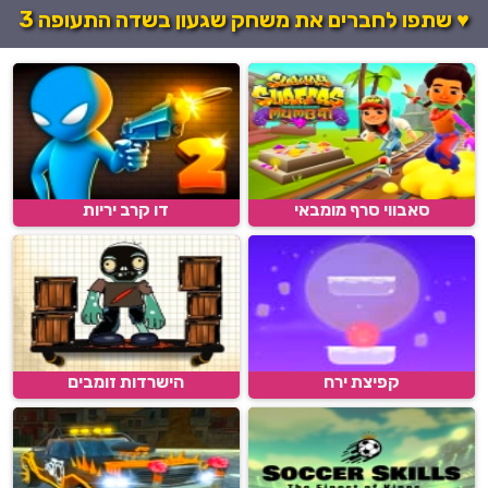
♥ שתפו לחברים את משחק שגעון בשדה התעופה 3
סאבווי סרף מומבאי
דו קרב יריות
קפיצת ירח
הישרדות זומבים