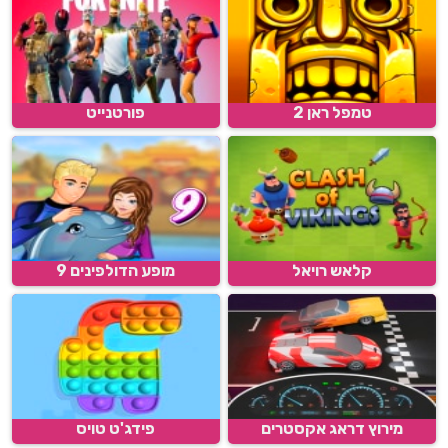
טמפל ראן 2
פורטנייט
קלאש רויאל
מופע הדולפינים 9
מירוץ דראג אקסטרים
פידג'ט טויס