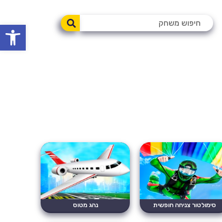
פתח סרגל
סימולטור צניחה חופשית
נהג מטוס