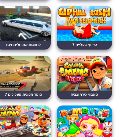
טירוף בעלייה 7
להחנות את הלימוזינה
סאבווי סרף ונציה
סופר מכונית פעלולים 7