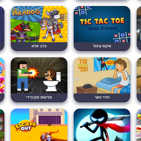
איקס עיגול
כלב פלא
חדר וחצי
פלישת סקיבידי