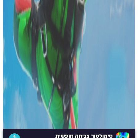
סימולטור צניחה חופשית
⚠