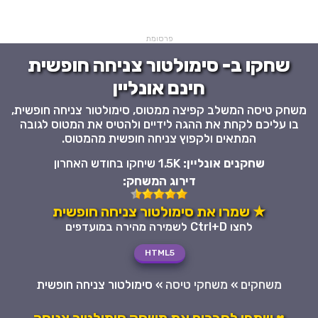
פרסומת
שחקו ב- סימולטור צניחה חופשית
חינם אונליין
משחק טיסה המשלב קפיצה ממטוס, סימולטור צניחה חופשית,
בו עליכם לקחת את ההגה לידיים ולהטיס את המטוס לגובה
המתאים ולקפוץ צניחה חופשית מהמטוס.
שחקנים אונליין:
1.5K שיחקו בחודש האחרון
דירוג המשחק:
★ שמרו את סימולטור צניחה חופשית
לחצו Ctrl+D לשמירה מהירה במועדפים
HTML5
משחקים
»
משחקי טיסה
»
סימולטור צניחה חופשית
♥ שתפו לחברים את משחק סימולטור צניחה