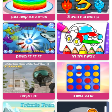
בן האש ובת המים 3
אפיית עוגת קשת בענן
צביעה ולמידה
דג דג דג משחק
ארבע בשורה
זמן תקיפה