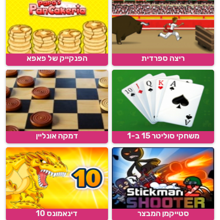
ריצה ספרדית
הפנקייק של פאפא
משחקי סוליטר 15 ב-1
דמקה אונליין
סטייקמן המבצר
דינאמונס 10