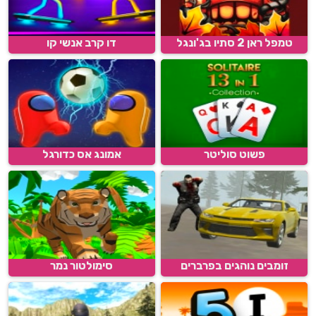
טמפל ראן 2 סתיו בג'ונגל
דו קרב אנשי קו
פשוט סוליטר
אמונג אס כדורגל
זומבים נוהגים בפרברים
סימולטור נמר