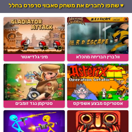
♥ שתפו לחברים את משחק סאבווי סרפרס בחלל
וולברין הבריחה מהכלא
מיני גלדיאטור
אסטריקס מבצע אשפיקס
סטיקמן נגד זומבים