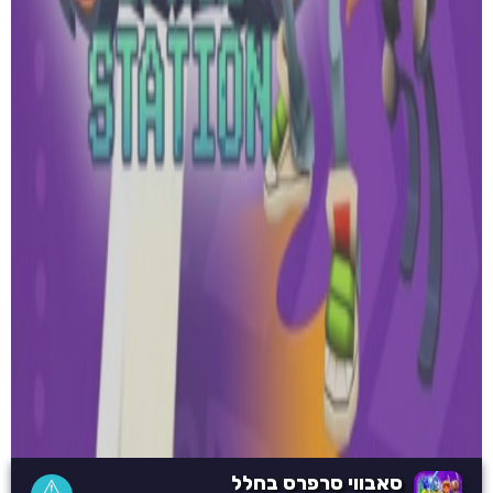
סאבווי סרפרס בחלל
⚠