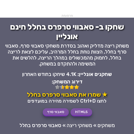
פרסומת
שחקו ב- סאבווי סרפרס בחלל חינם
אונליין
משחק ריצה מדליק ואהוב בסדרת משחקי סאבווי סרף, סאבווי
סרף בחלל, הצוות נוחת בחלל המרהיב, עליכם לצאת לריצה
בחלל, לחמוק מהמכשולים במהלך הריצה, להלשים את
המשימה ולהתקדם במשחק.
שחקנים אונליין:
4.1K שיחקו בחודש האחרון
דירוג המשחק:
★ שמרו את סאבווי סרפרס בחלל
לחצו Ctrl+D לשמירה מהירה במועדפים
HTML5
סאבווי סרף
משחקים
»
משחקי ריצה
»
סאבווי סרפרס בחלל