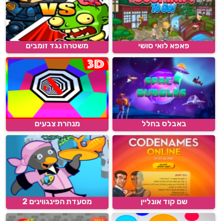
פאפא לואי סושי
משטרה נגד זומבים
באבלס בחלל
מנהרת צבעים
שם קוד אונליין
מסעדת הפינגווינים 2