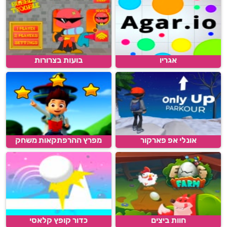
אגריו
בועות בצרורות
אונלי אפ פארקור
מפרץ ההרפתקאות משחק
חוות ביצים
כדור קופץ קלאסי