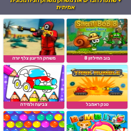
אמיתית
בוב החילזון 8
משחק הדיונון צלף יורה
טנק ראמבל
צביעה ולמידה