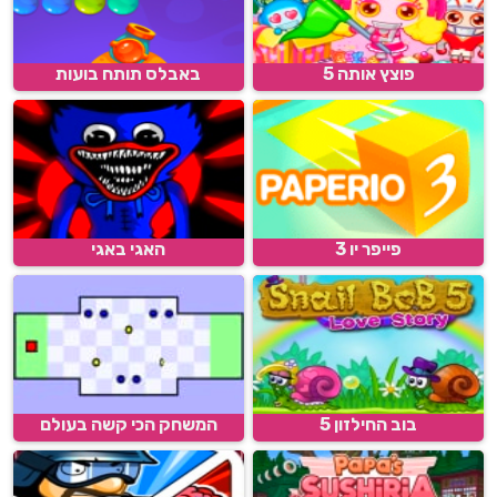
פוצץ אותה 5
באבלס תותח בועות
פייפר יו 3
האגי באגי
בוב החילזון 5
המשחק הכי קשה בעולם