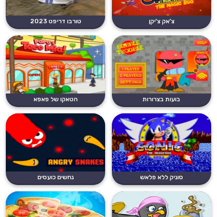
צ'אק צ'יקן
טורבו דריפט 2023
בועות בצרורות
הטאקו של פאפא
סוניק ללא פלאש
נחשים כועסים