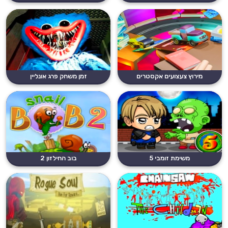
מירוץ צעצועים אקסטרים
זמן משחק פרג אונליין
משימת זומבי 5
בוב החילזון 2