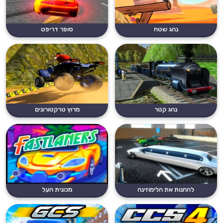
נהג שטח
סופר דריפט
נהג קטר
מרוץ טרקטורונים
להחנות את הלימוזינה
מכונית העל