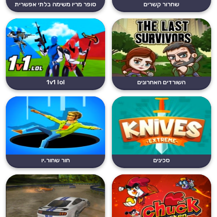
שחרור קשרים
סופר מריו משימה בלתי אפשרית
השורדים האחרונים
1v1 lol
סכינים
חור שחור.יו