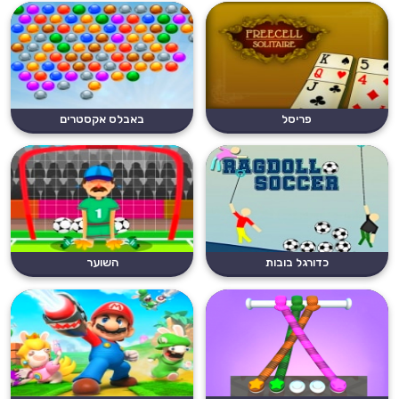
פריסל
באבלס אקסטרים
כדורגל בובות
השוער