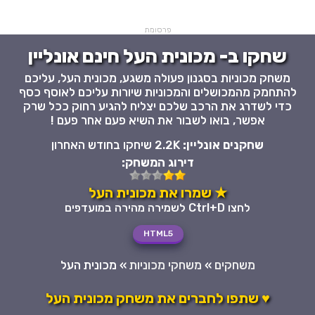
פרסומת
שחקו ב- מכונית העל חינם אונליין
משחק מכוניות בסגנון פעולה משגע, מכונית העל, עליכם
להתחמק מהמכושלים והמכוניות שיורות עליכם לאוסף כסף
כדי לשדרג את הרכב שלכם יצליח להגיע רחוק ככל שרק
אפשר, בואו לשבור את השיא פעם אחר פעם !
שחקנים אונליין:
2.2K שיחקו בחודש האחרון
דירוג המשחק:
★ שמרו את מכונית העל
לחצו Ctrl+D לשמירה מהירה במועדפים
HTML5
משחקים
»
משחקי מכוניות
»
מכונית העל
♥ שתפו לחברים את משחק מכונית העל