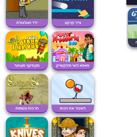
צייר קרקע
ילד הגולגולת
פאפא לואי מילקשייק
מקסיקני מעופף
לשבור את הכוס
חרבות ונשמות