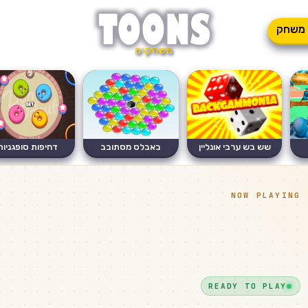
משחק
משחקים
שש בש ערבי אונליין
באבלס מסתובב
דחיפות סופגניות