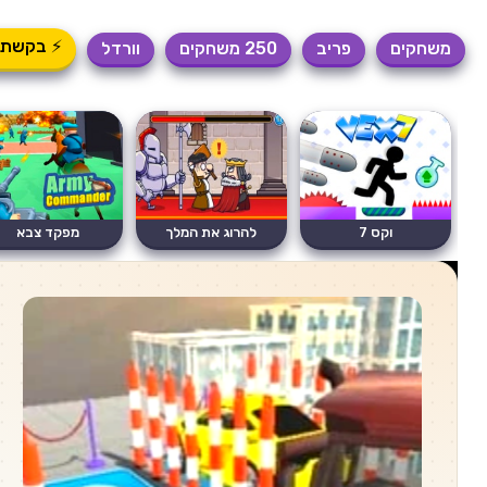
⚡ בקשת 
משחקים
פריב
250 משחקים
וורדל
וקס 7
להרוג את המלך
מפקד צבא