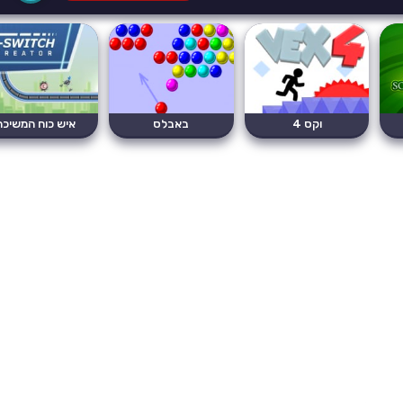
וקס 4
באבלס
איש כוח המשיכה