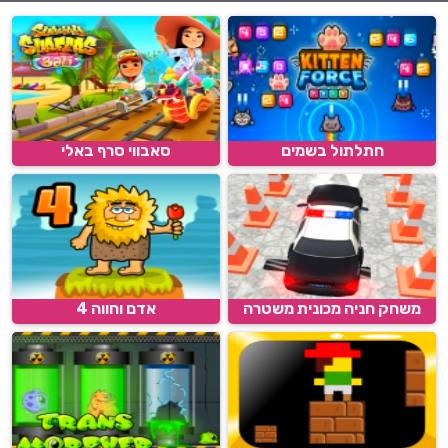
חתלתול בשמים
סאבווי סרף באלי
משחק חניה מכונית משטרה
אדם וחווה 4