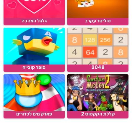
סוליטר עקרב
גלגל האהבה
2048
סופר קובייה
קללת הקקטוס 2
פארק מים לכדורים