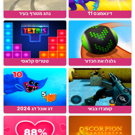
דינאמונס 11
נהג מטורף בעיר
גלגלו את הכדור
טטריס קלאסי
קומנדו צבאי
דג אוכל דג 2024