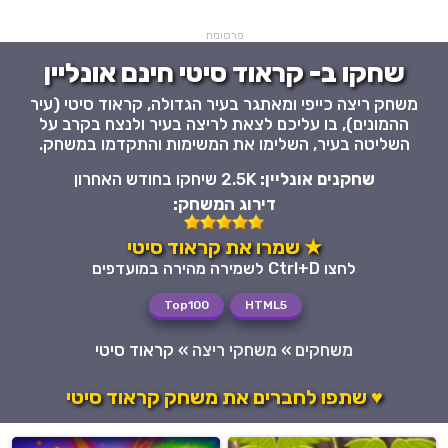
פרסומת
שחקו ב- קראוד סיטי חינם אונליין
משחק ריצה כייפי ומאתגר בעיר הגדולה, קראוד סיטי (עיר
ההמונים), בו עליכם לצאת לריצה בעיר ולנצח בקרב על
השליטה בעיר, השלימו את המשימות והתקדמו במשחק.
שחקנים אונליין:
2.5K שיחקו בחודש האחרון
דירוג המשחק:
★ שמרו את קראוד סיטי
לחצו Ctrl+D לשמירה מהירה במועדפים
Top100
HTML5
משחקים
»
משחקי ריצה
»
קראוד סיטי
♥ שתפו לחברים את משחק קראוד סיטי