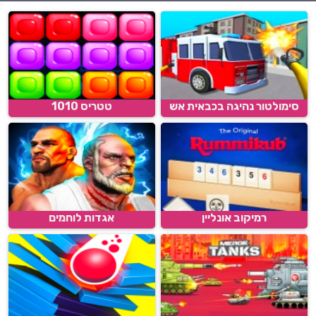
סימולטור נהיגה בכבאית אש
טטריס 1010
רמיקוב אונליין
אגדות לוחמים