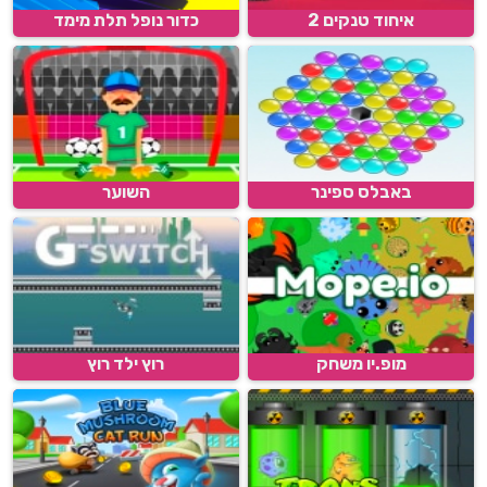
איחוד טנקים 2
כדור נופל תלת מימד
באבלס ספינר
השוער
מופ.יו משחק
רוץ ילד רוץ