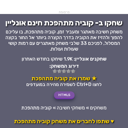
פרסומת
שחקו ב- קוביה מתהפכת חינם אונליין
משחק חשיבה מאתגר ומעביר זמן, קוביה מתהפכת, בו עליכם
להפוך ולהזיז את הקוביה בדרך הקצרה ביותר אל החור בקצה
המסלול, לפניכם 33 שלבי משחק מאתגרים עם רמות קושי
שעולות ועולות.
שחקנים אונליין:
1.9K שיחקו בחודש האחרון
דירוג המשחק:
★ שמרו את קוביה מתהפכת
לחצו Ctrl+D לשמירה מהירה במועדפים
HTML5
משחקים
»
משחקי חשיבה
»
קוביה מתהפכת
♥ שתפו לחברים את משחק קוביה מתהפכת