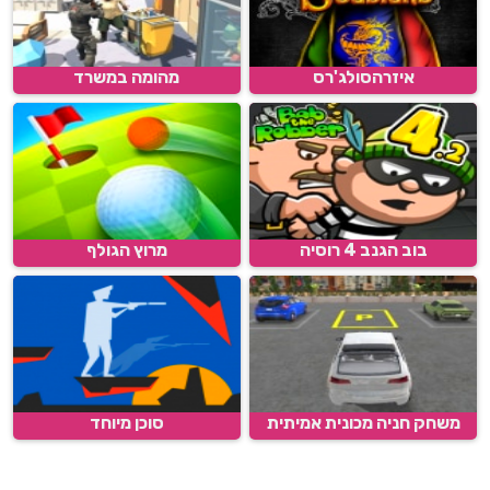
איזרהסולג'רס
מהומה במשרד
בוב הגנב 4 רוסיה
מרוץ הגולף
משחק חניה מכונית אמיתית
סוכן מיוחד