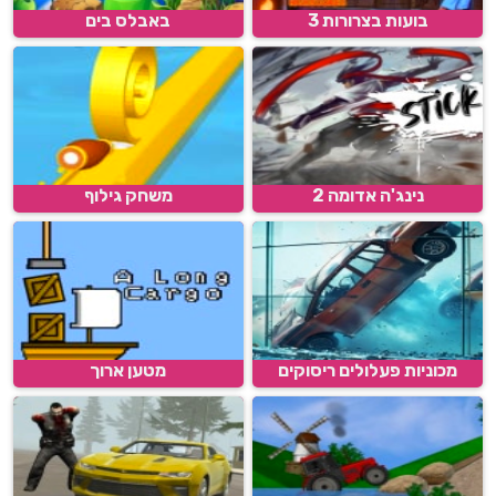
בועות בצרורות 3
באבלס בים
נינג'ה אדומה 2
משחק גילוף
מכוניות פעלולים ריסוקים
מטען ארוך