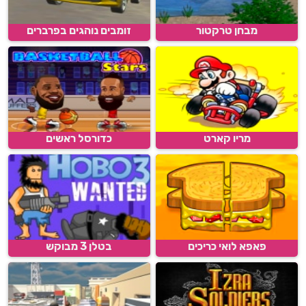
מבחן טרקטור
זומבים נוהגים בפרברים
מריו קארט
כדורסל ראשים
פאפא לואי כריכים
בטלן 3 מבוקש