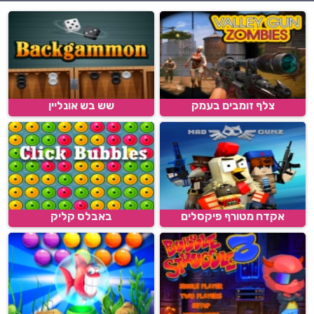
צלף זומבים בעמק
שש בש אונליין
אקדח מטורף פיקסלים
באבלס קליק