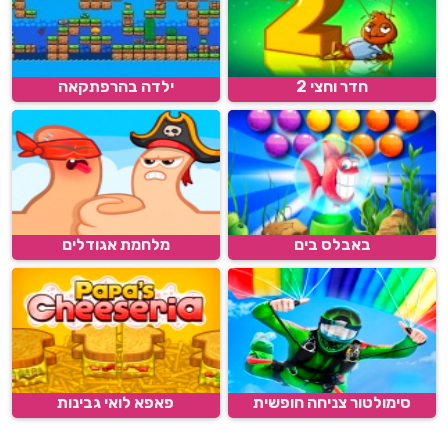
חדר וחצי 2
ילדה בהרפתקאה
באבלס בים
מלחמת אגודלים
סימולטור צניחה חופשית
פאפא לואי גבינות