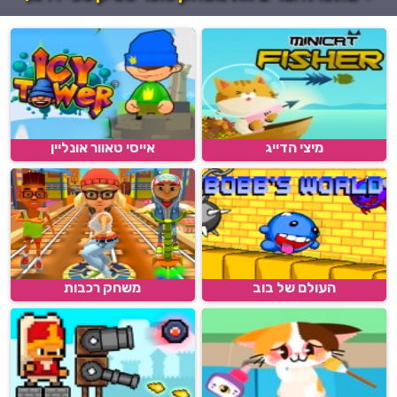
מיצי הדייג
אייסי טאוור אונליין
העולם של בוב
משחק רכבות