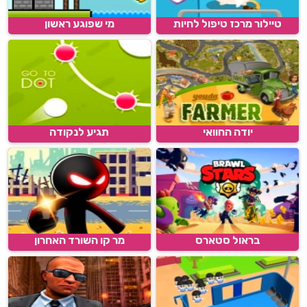
טיילור מרכז טיפול לחיות
מי שפוגע ראשון
יודה החוואי
תגיע לנקודה
בראול סטארס
מר קו השורד האחרון