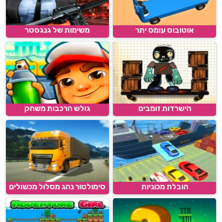
אוטובוס עומס יתר
משימות של גנגסטר
הישרדות זומבים
גולש הרכבות משחק
הובלת מכוניות
סימולטור נהג מסלול מכשולים