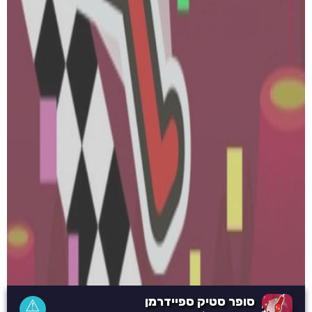
סופר סטיק ספיידרמן
⚠