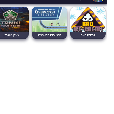
גלידה רעה
איש כוח המשיכה
טנקי אונליין