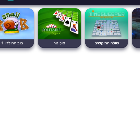
שולה המוקשים
סוליטר
בוב החילזון 1