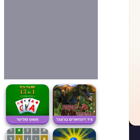
ציד דינוזאורים בג'ונגל
פשוט סוליטר