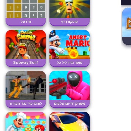
פופקורן רץ
וורדעל
סופר מריו ליל כל
Subway Surf
הקדושים
משחק הדיונון צלפים
לוחמי עיר נגד חבורת
רחוב