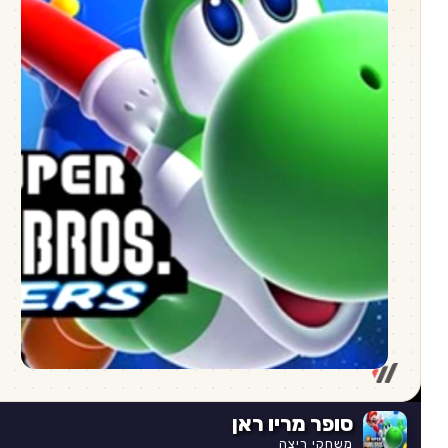
סופר מריו ראן
משחקי ריצה