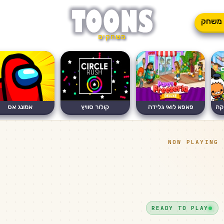
משחק
משחקים
קה
פאפא לואי גלידה
קולור סוויץ
אמונג אס