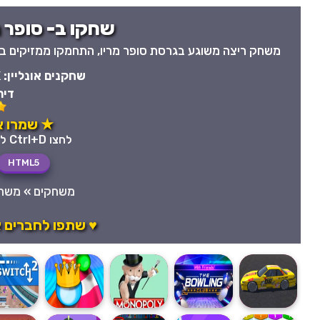
שחקו ב- סופר מר
משחק ריצה משוגע בגרסת סופר מריו, התחמקו ממזיקים בד
שחקנים אונליין:
K
דיר
★ שמרו את
לחצו Ctrl+D לשמירה מהירה במועדפים
HTML5
משחקים
»
משחק
♥ שתפו לחברים א