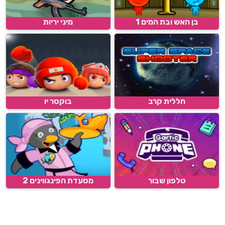
בן האש ובת המים 1
מיני יריות
חללית קרב
בוקסר יו
טלפון שבור
מסעדת הפינגווינים 2