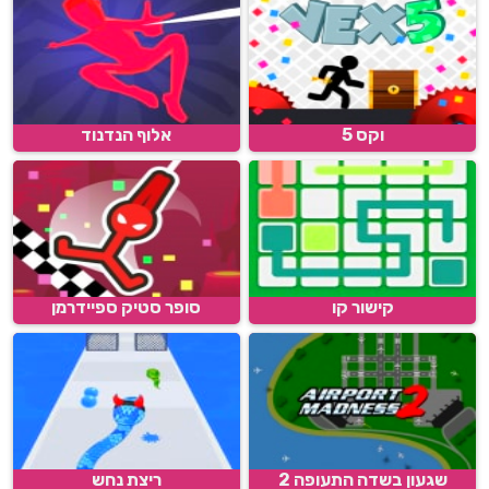
וקס 5
אלוף הנדנוד
קישור קו
סופר סטיק ספיידרמן
שגעון בשדה התעופה 2
ריצת נחש