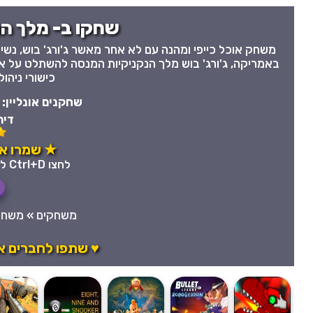
שחקו ב- מלך הנק
באמריקה, ג'ורג' בוש מלך הנקניקיות המנסה להשתלט על א
כישורי ניהו
שחקנים אונליין:
דיר
★ שמרו את
לחצו Ctrl+D לשמירה מהירה במועדפים
משחקים
»
משחק
♥ שתפו לחברים א