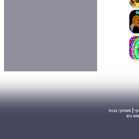
קי
|
משחקי בנות
ש בש