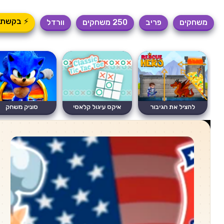
⚡ בקשת 
משחקים
פריב
250 משחקים
וורדל
להציל את הגיבור
איקס עיגול קלאסי
סוניק משחק