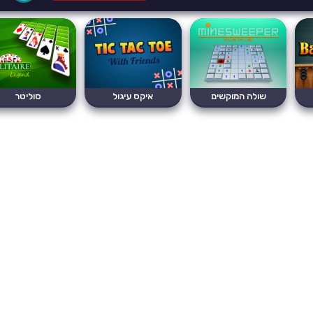
שולה המוקשים
איקס עיגול
סוליטר