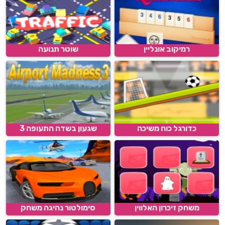
רמיקוב אונליין
שוטר תנועה
כדורגל כוח משיכה
שגעון בשדה התעופה 3
משחק זיכרון האלווין
סימולטור נהיגה משחק