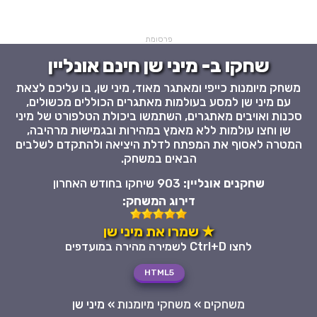
פרסומת
שחקו ב- מיני שן חינם אונליין
משחק מיומנות כייפי ומאתגר מאוד, מיני שן, בו עליכם לצאת
עם מיני שן למסע בעולמות מאתגרים הכוללים מכשולים,
סכנות ואויבים מאתגרים, השתמשו ביכולת הטלפורט של מיני
שן וחצו עולמות ללא מאמץ במהירות ובגמישות מרהיבה,
המטרה לאסוף את המפתח לדלת היציאה ולהתקדם לשלבים
הבאים במשחק.
שחקנים אונליין:
903 שיחקו בחודש האחרון
דירוג המשחק:
★ שמרו את מיני שן
לחצו Ctrl+D לשמירה מהירה במועדפים
HTML5
משחקים
»
משחקי מיומנות
»
מיני שן