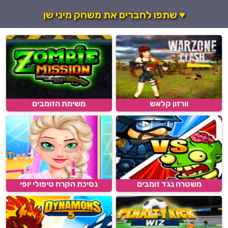
♥ שתפו לחברים את משחק מיני שן
וורזון קלאש
משימת הזומבים
משטרה נגד זומבים
נסיכת הקרח טיפולי יופי