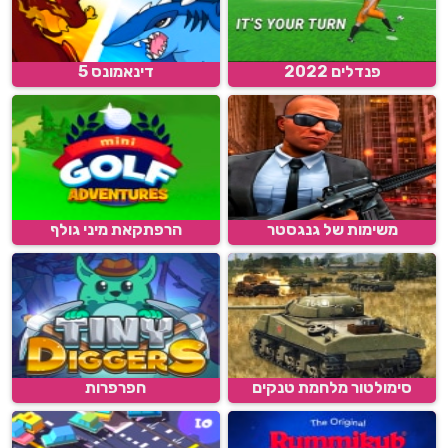
פנדלים 2022
דינאמונס 5
משימות של גנגסטר
הרפתקאת מיני גולף
סימולטור מלחמת טנקים
חפרפרות