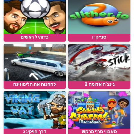
סנייק יו
כדורגל ראשים
נינג'ה אדומה 2
להחנות את הלימוזינה
סאבווי סרף מרקש
דרך הויקינג