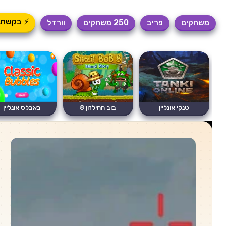
⚡ בקשת 
משחקים
פריב
250 משחקים
וורדל
טנקי אונליין
בוב החילזון 8
באבלס אונליין