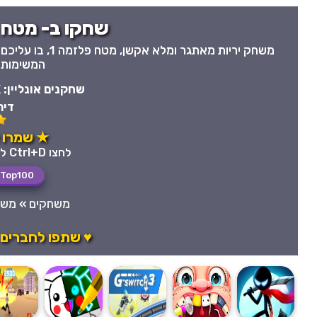
שחקו ב- מטח פ
משחק יריות מאתג
המשימות 
שחקנים אונליין:
K
דיר
★ שמרו 
לחצו Ctrl+D לשמירה מהירה במועדפים
Top100
משחקים
»
משחק
♥ שתפו לחברים