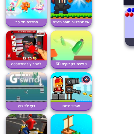
אינסטלטור סופר נינג'ה
ממלכת חד קרן
קפיצת בקבוקים 3D
להרביץ לנסראללה
מגדלי יריות
רוץ ילד רוץ