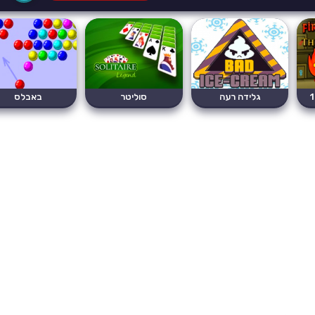
גלידה רעה
סוליטר
באבלס