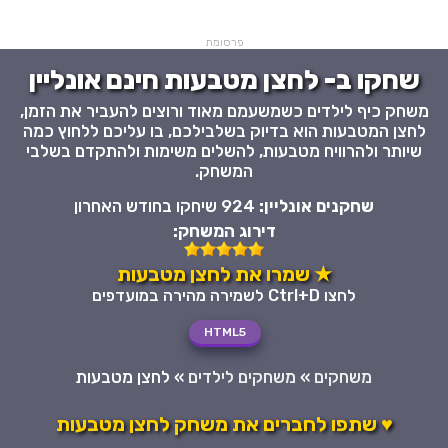
פרסומת
שחקו ב- לחצן מטבעות חינם אונליין
משחק כיף לילדים כשמשעמם מאוד ורוצים להעביר את הזמן,
לחצן המטבעות הוא בדיוק בשלבילכם, בו עליכם ללחוץ כמה
שיותר ולהרוויח מטבעות, להשלים משימות ולהתקדם בשלבי
המשחק.
שחקנים אונליין:
924 שיחקו בחודש האחרון
דירוג המשחק:
★ שמרו את לחצן מטבעות
לחצו Ctrl+D לשמירה מהירה במועדפים
HTML5
משחקים
»
משחקים לילדים
»
לחצן מטבעות
♥ שתפו לחברים את משחק לחצן מטבעות