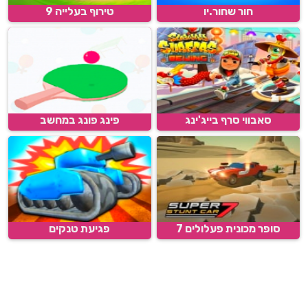
חור שחור.יו
טירוף בעלייה 9
סאבווי סרף בייג'ינג
פינג פונג במחשב
סופר מכונית פעלולים 7
פגיעת טנקים