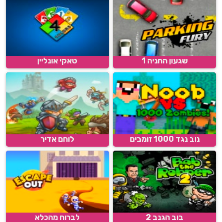
שגעון החניה 1
טאקי אונליין
נוב נגד 1000 זומבים
לוחם אדיר
בוב הגנב 2
לברוח מהכלא