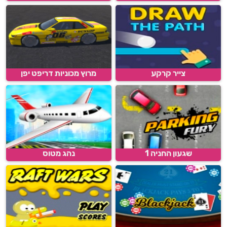
צייר קרקע
מרוץ מכוניות דריפט יפן
שגעון החניה 1
נהג מטוס