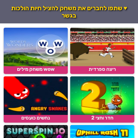
♥ שתפו לחברים את משחק להציל חיות הולכות
בגשר
ריצה ספרדית
wow משחק מילים
חדר וחצי 2
נחשים כועסים