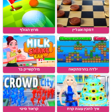
דמקה אונליין
מרוץ הגולף
ילדה בהרפתקאה
מילקשייק בר
איך להכין עוגת קרח
קראוד סיטי