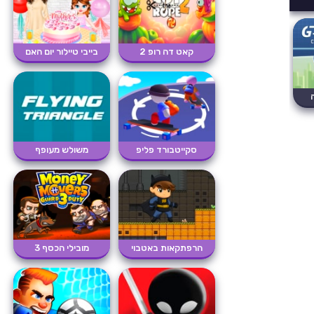
קאט דה רופ 2
בייבי טיילור יום האם
סקייטבורד פליפ
משולש מעופף
הרפתקאות באטבוי
מובילי הכסף 3