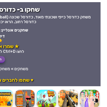
שחקו ב- כדורסל
כדורסל רחוב, הראו יכ
שחקנים אונליין:
דיר
★ שמרו א
לחצו Ctrl+D לשמירה מהירה במועדפים
מ
משחקים
»
משחקי
♥ שתפו לחברים 