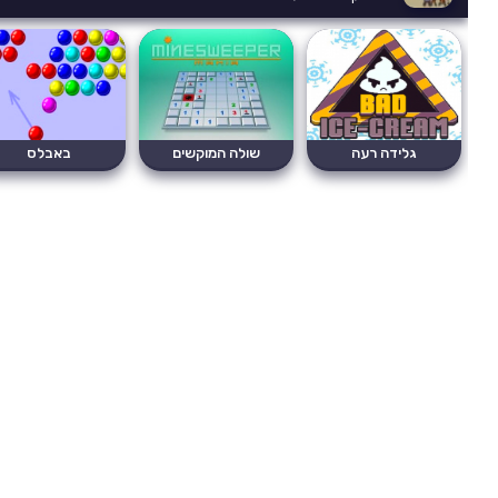
גלידה רעה
שולה המוקשים
באבלס