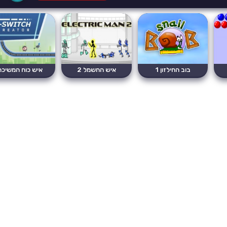
בוב החילזון 1
איש החשמל 2
איש כוח המשיכה