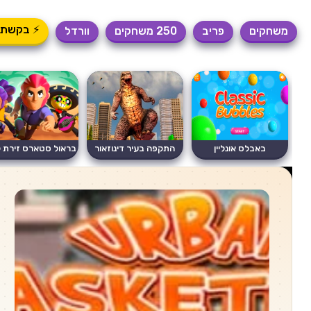
⚡ בקשת 
משחקים
פריב
250 משחקים
וורדל
באבלס אונליין
התקפה בעיר דינוזאור
בראול סטארס זירת 
משתולל