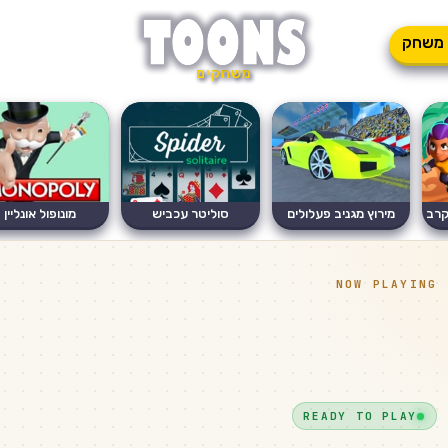
משחק
משחקים
קרב
מירוץ מגניב פעלולים
סוליטר עכביש
מונופול אונליין
מטורפי�...