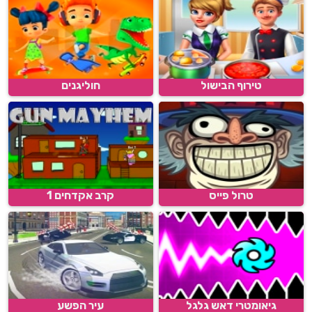
טירוף הבישול
חוליגנים
טרול פייס
קרב אקדחים 1
גיאומטרי דאש גלגל
עיר הפשע