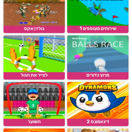
שירותים מעופפים 1
גולדן אקס
מרוץ כדורים
לצייר את הגול
דינאמונס 2
השוער