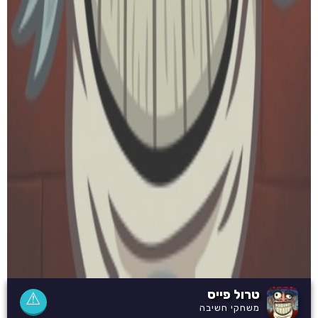
טרול פייס
⚠
משחקי חשיבה