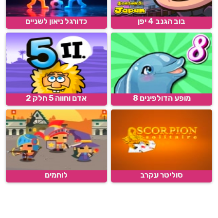
בוב הגנב 4 יפן
כדורגל ניאון לשניים
מופע הדולפינים 8
אדם וחווה 5 חלק 2
סוליטר עקרב
לוחמים