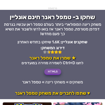
פרסומת
שחקו ב- טמפל ראנר חינם אונליין
משחק ריצה הפופולארי ביותר בעולם טמפל ראן עכשיו בגרסת
דפדפן מטורפת, טמפל ראנר אז בואו לרוץ ולשבור את השיא
כך פעם מחדש!
שחקנים אונליין:
1.6K שיחקו בחודש האחרון
דירוג המשחק:
★ שמרו את טמפל ראנר
לחצו Ctrl+D לשמירה מהירה במועדפים
HTML5
משחקים
»
משחקי ריצה
»
טמפל ראנר
♥ שתפו לחברים את משחק טמפל ראנר