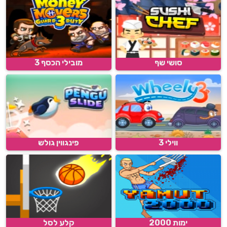
סושי שף
מובילי הכסף 3
ווילי 3
פינגווין גולש
ימות 2000
קלע לסל