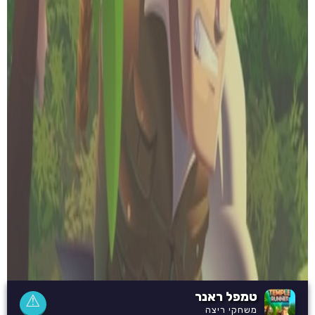
טמפל ראנר
⚠
משחקי ריצה