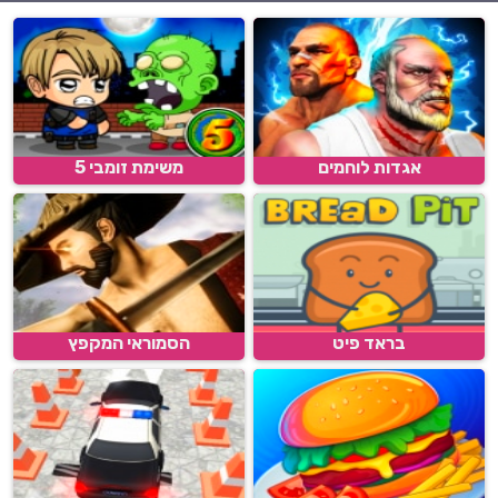
אגדות לוחמים
משימת זומבי 5
בראד פיט
הסמוראי המקפץ