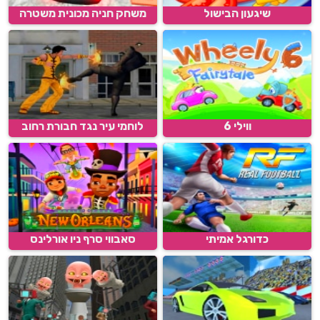
שיגעון הבישול
משחק חניה מכונית משטרה
ווילי 6
לוחמי עיר נגד חבורת רחוב
כדורגל אמיתי
סאבווי סרף ניו אורלינס