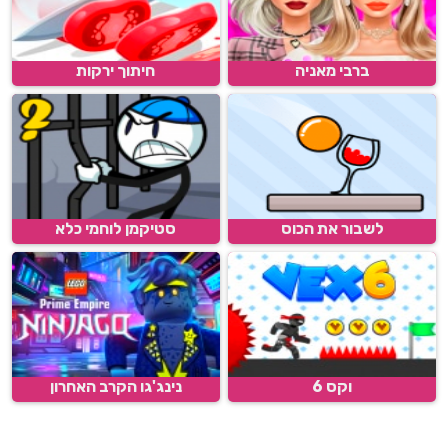
ברבי מאניה
חיתוך ירקות
לשבור את הכוס
סטיקמן לוחמי כלא
וקס 6
נינג'גו הקרב האחרון