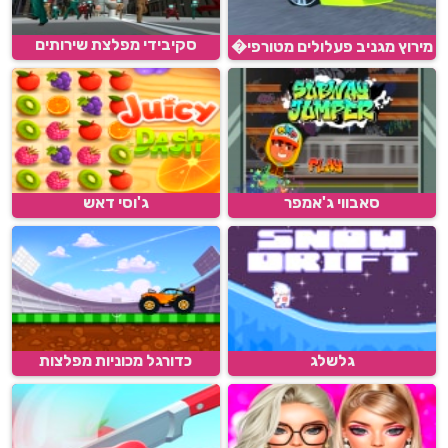
סקיבידי מפלצת שירותים
מירוץ מגניב פעלולים מטורפי�
...
סאבווי ג'אמפר
ג'וסי דאש
גלשלג
כדורגל מכוניות מפלצות