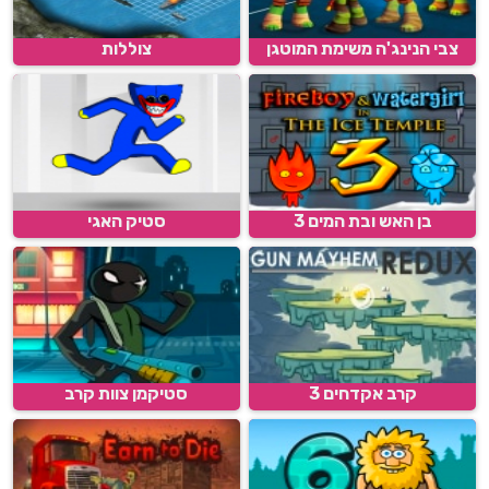
צבי הנינג'ה משימת המוטגן
צוללות
בן האש ובת המים 3
סטיק האגי
קרב אקדחים 3
סטיקמן צוות קרב