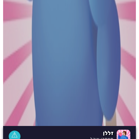
זללן
⚠
משחקי אוכל