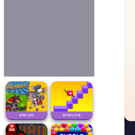
ציירו רגליים
כלב פלא