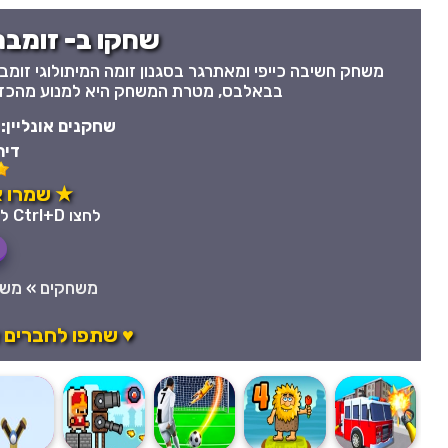
שחקו ב- זומבה 
בבאלבס, מטרת המשחק היא למנוע מהכדורי
שחקנים אונליין:
דיר
★ שמרו א
לחצו Ctrl+D לשמירה מהירה במועדפים
משחקים
»
משח
♥ שתפו לחברים 