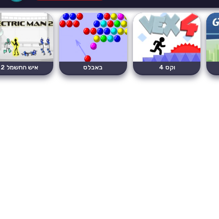
וקס 4
באבלס
איש החשמל 2