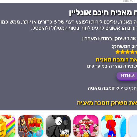
פרסומת
מאניה חינם אונליין
משחק חשיבה כייפי ומאתרגר בסגנון זומה המיתולוגי זומבה מאניה, עליכם לירות ולפוצץ רצף של 3 כדורים או יותר, ממש כמו
ם הראשונים להגיע לחור בסוף המסלול ולהיפסל.
1.1K שיחקו בחודש האחרון
וג המשחק:
ת זומבה מאניה
HTML5
קי כיף
»
זומבה מאניה
את משחק זומבה מאניה