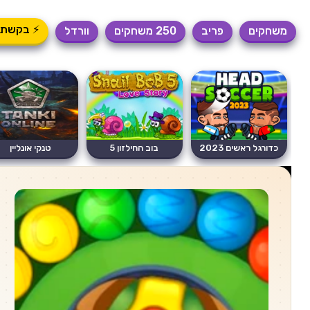
⚡ בקשת 
משחקים
פריב
250 משחקים
וורדל
כדורגל ראשים 2023
בוב החילזון 5
טנקי אונליין