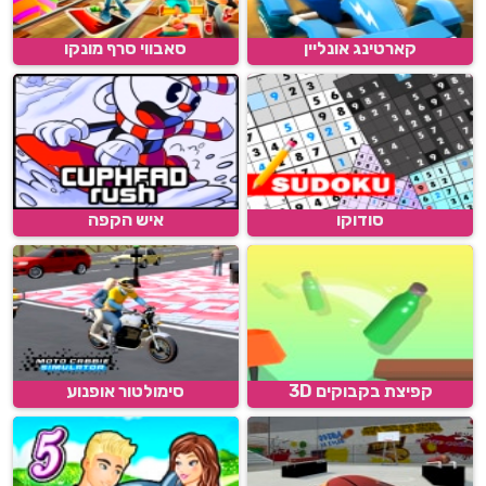
קארטינג אונליין
סאבווי סרף מונקו
סודוקו
איש הקפה
קפיצת בקבוקים 3D
סימולטור אופנוע