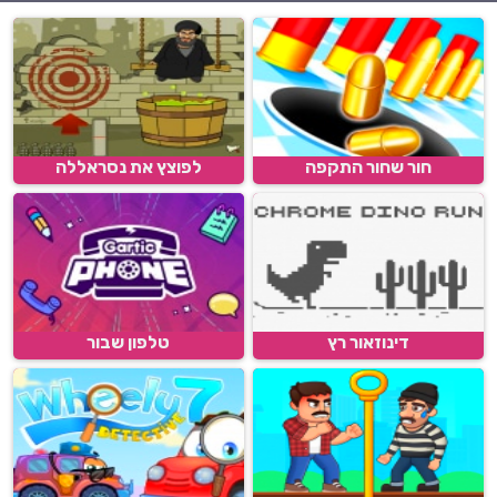
חור שחור התקפה
לפוצץ את נסראללה
דינוזאור רץ
טלפון שבור