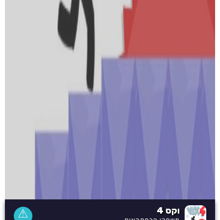
וקס 4
⚠
משחקי הרפתקאות