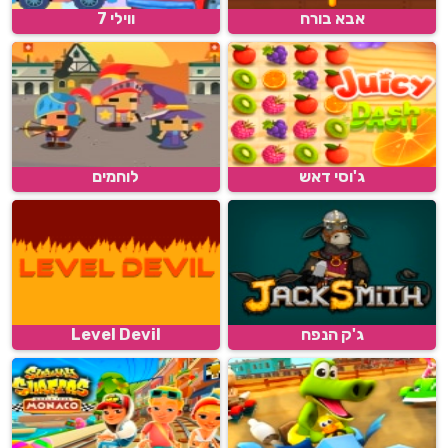
אבא בורח
ווילי 7
ג'וסי דאש
לוחמים
ג'ק הנפח
Level Devil