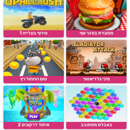
מסעדת בורגר שף
טירוף בעלייה 1
מיני גלדיאטור
טום החתול רץ
באבלס מסתובב
איחוד דרקונים 2