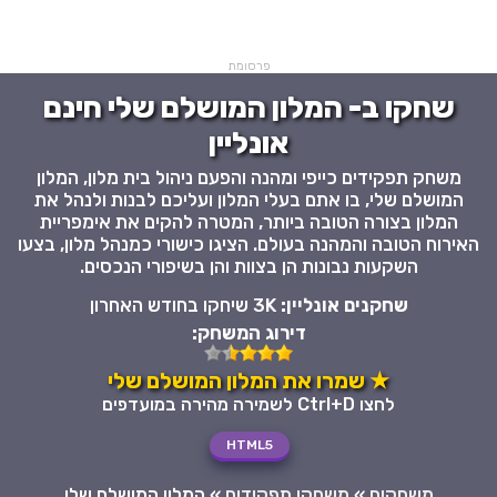
פרסומת
שחקו ב- המלון המושלם שלי חינם
אונליין
משחק תפקידים כייפי ומהנה והפעם ניהול בית מלון, המלון
המושלם שלי, בו אתם בעלי המלון ועליכם לבנות ולנהל את
המלון בצורה הטובה ביותר, המטרה להקים את אימפריית
האירוח הטובה והמהנה בעולם. הציגו כישורי כמנהל מלון, בצעו
השקעות נבונות הן בצוות והן בשיפורי הנכסים.
שחקנים אונליין:
3K שיחקו בחודש האחרון
דירוג המשחק:
★ שמרו את המלון המושלם שלי
לחצו Ctrl+D לשמירה מהירה במועדפים
HTML5
משחקים
»
משחקי תפקידים
»
המלון המושלם שלי