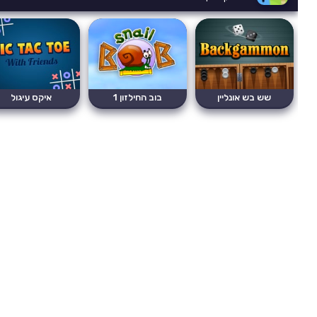
שש בש אונליין
בוב החילזון 1
איקס עיגול