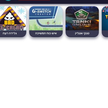
טנקי אונליין
איש כוח המשיכה
גלידה רעה