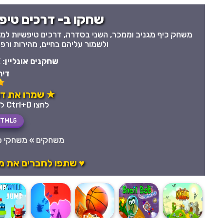
שחקו ב- דרכים טיפשיות למות
ולשמור עליהם בחיים, מהירות ורפל
שחקנים אונליין:
K
דיר
★ שמרו את דרכ
לחצו Ctrl+D לשמירה מהירה במועדפים
TML5
משחקים
»
משחקי כ
♥ שתפו לחברים את מש