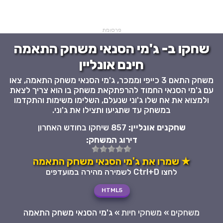
פרסומת
שחקו ב- ג'מי הסנאי משחק התאמה
חינם אונליין
משחק התאם 3 כייפי וממכר, ג'מי הסנאי משחק התאמה, צאו
עם ג'מי הסנאי החמוד להרפתקאת משחק בו הוא צריך לצאת
ולמצוא את אח שלו ג'וני שנעלם, השלימו משימות והתקדמו
במשחק עד שתגיעו ותצילו את ג'וני.
שחקנים אונליין:
857 שיחקו בחודש האחרון
דירוג המשחק:
★ שמרו את ג'מי הסנאי משחק התאמה
לחצו Ctrl+D לשמירה מהירה במועדפים
HTML5
משחקים
»
משחקי חיות
»
ג'מי הסנאי משחק התאמה