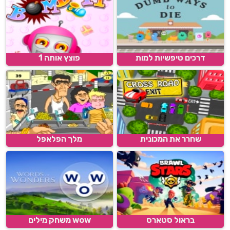
דרכים טיפשיות למות
פוצץ אותה 1
שחרר את המכונית
מלך הפלאפל
בראול סטארס
wow משחק מילים