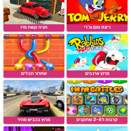
ריצת טום וג'רי
חניה קשה פרו
מרוץ ארנבים
שחרור חבלים
קרבות ל2-6 שחקנים
מרוץ בכביש מהיר