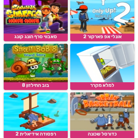
אונלי אפ פארקור 2
סאבווי סרף הונג קונג
למלא מקרר
בוב החילזון 8
כדורסל שכונה
רפסודה אידיאלית 2