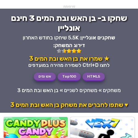
פרסומת
שחקו ב- בן האש ובת המים 3 חינם
אונליין
שחקנים אונליין:
5.5K שיחקו בחודש האחרון
דירוג המשחק:
★ שמרו את בן האש ובת המים 3
לחצו Ctrl+D לשמירה מהירה במועדפים
HTML5
Top100
אש ומים
משחקים
»
משחקים לשניים
»
בן האש ובת המים 3
♥ שתפו לחברים את משחק בן האש ובת המים 3