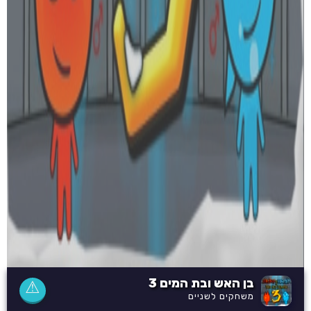
בן האש ובת המים 3
⚠
משחקים לשניים