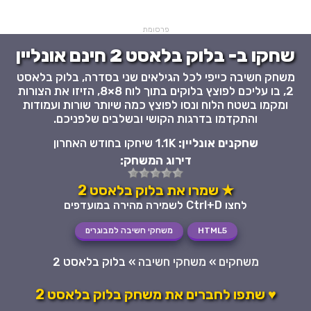
פרסומת
שחקו ב- בלוק בלאסט 2 חינם אונליין
משחק חשיבה כייפי לכל הגילאים שני בסדרה, בלוק בלאסט
2, בו עליכם לפוצץ בלוקים בתוך לוח 8×8, הזיזו את הצורות
ומקמו בשטח הלוח ונסו לפוצץ כמה שיותר שורות ועמודות
והתקדמו בדרגות הקושי ובשלבים שלפניכם.
שחקנים אונליין:
1.1K שיחקו בחודש האחרון
דירוג המשחק:
★ שמרו את בלוק בלאסט 2
לחצו Ctrl+D לשמירה מהירה במועדפים
HTML5
משחקי חשיבה למבוגרים
משחקים
»
משחקי חשיבה
»
בלוק בלאסט 2
♥ שתפו לחברים את משחק בלוק בלאסט 2