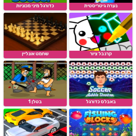
נערה גיטריסטית
כדורגל מיני מכוניות
קרנבל ציור
שחמט אונליין
באבלס כדורגל
בטלן 1