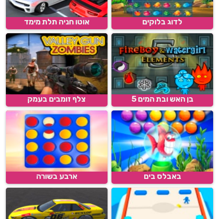
לדוג בלוקים
אוטו חניה תלת מימד
בן האש ובת המים 5
צלף זומבים בעמק
באבלס בים
ארבע בשורה