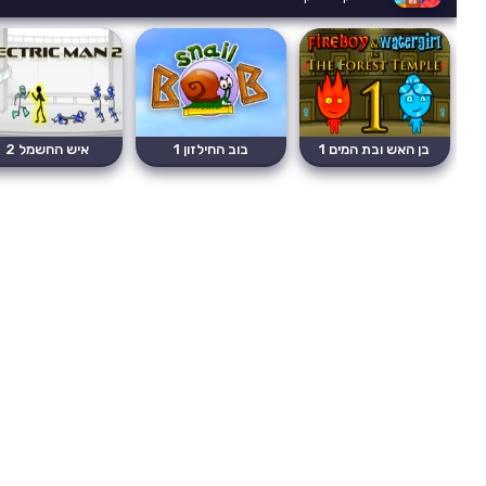
בן האש ובת המים 1
בוב החילזון 1
איש החשמל 2