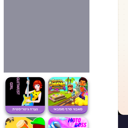
סאבווי סרף מומבאי
נערה גיטריסטית