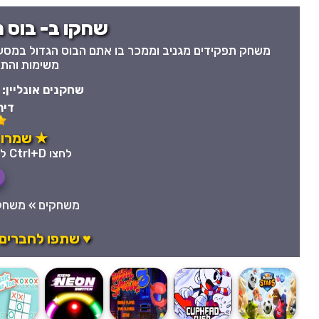
שחקו ב- בוס מ
משחק תפקידים מגניב וממכר בו אתם הבוס הגדול במסע
משימות והת
שחקנים אונליין:
דיר
★ שמרו 
לחצו Ctrl+D לשמירה מהירה במועדפים
משחקים
»
משחקי
♥ שתפו לחברים