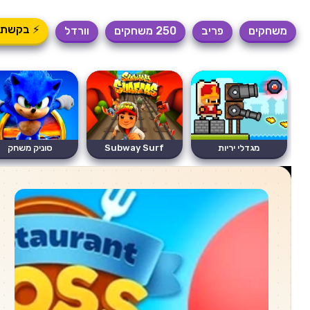
⚡ בקשת 
משחקים
פריב
250 משחקים
וורדל
מגדלי יריות
Subway Surf
סוניק משחק