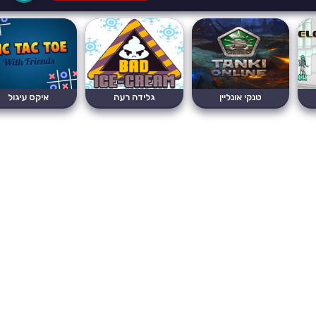
טנקי אונליין
גלידה רעה
איקס עיגול