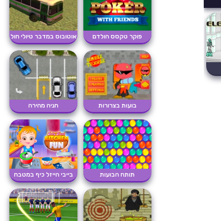
פוקר טקסס הולדם
אוטובוס במדבר טיולי חול
בועות בצרורות
חניה מהירה
תותח הבועות
בייבי הייזל כיף במטבח