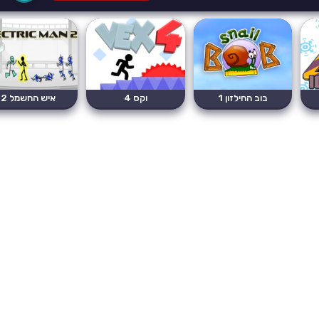
בוב החילזון 1
וקס 4
איש החשמל 2