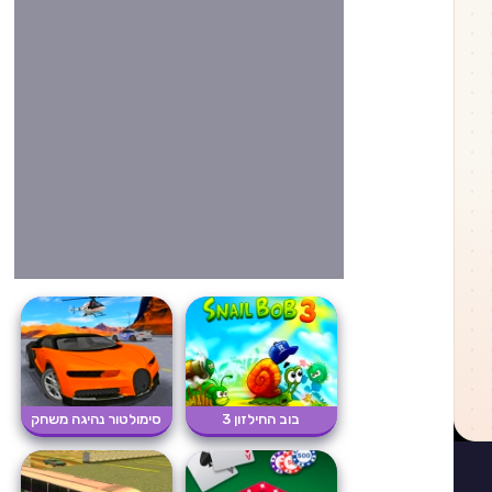
בוב החילזון 3
סימולטור נהיגה משחק