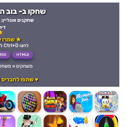
שחקו ב- בוב החילזון 8 חי
שחקנים אונליין:
דיר
★ שמרו את
לחצו Ctrl+D לשמירה מהירה במועדפים
100
HTML5
משחקים
»
משחקי
♥ שתפו לחברים א