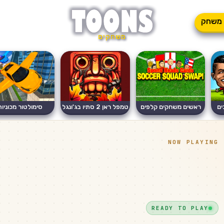
משחק
משחקים
ים
ראשים משחקים קלפים
טמפל ראן 2 סתיו בג'ונגל
סימולטור מכוניות
מעופפות