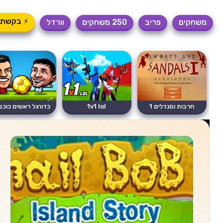
⚡ בקשת 
משחקים
פריב
250 משחקים
וורדל
חרבות וסנדלים 1
1v1 lol
כדורגל ראשים כוכב
גלדיאטור