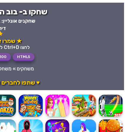
שחקו ב- בוב החילזון 2 חי
שחקנים אונליין:
K
דיר
★ שמרו את
לחצו Ctrl+D לשמירה מהירה במועדפים
100
HTML5
משחקים
»
משחקי
♥ שתפו לחברים א