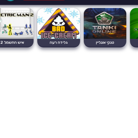
טנקי אונליין
גלידה רעה
איש החשמל 2