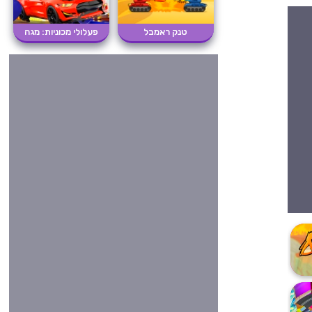
טנק ראמבל
פעלולי מכוניות: מגה
רמפו�...