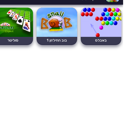
באבלס
בוב החילזון 1
סוליטר