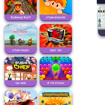
מחבואים אונליין
Subway Surf
שור זועם
הקשת אונליין
באבלס פרו 2
סושי שף