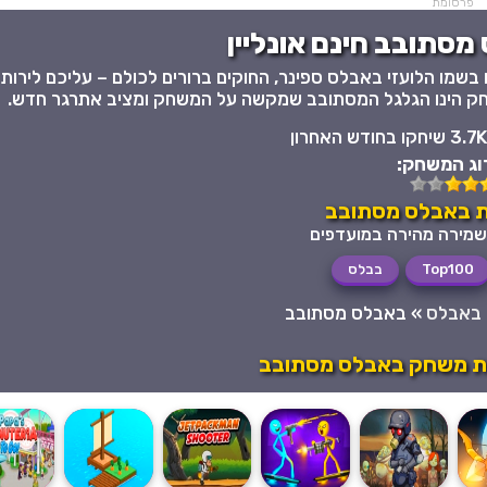
פרסומת
מסתובב חינם אונליין
ו הלועזי באבלס ספינר, החוקים ברורים לכולם – עליכם לירות
3.7K שיחקו בחודש האחרון
וג המשחק:
 באבלס מסתובב
Top100
בבלס
באבלס
»
באבלס מסתובב
את משחק באבלס מסתובב