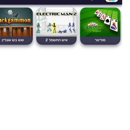
סוליטר
איש החשמל 2
שש בש אונליין