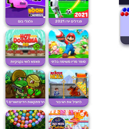
פנדלים יורו 2021
גלגלי בום
סופר מריו משימה בלתי
פאפא לואי נקניקיות
אפש�...
להציל את הגיבור
הרפתקאות הדינוזאורים 1