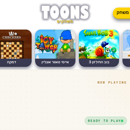
משחק
משחקים
בוב החילזון 3
אייסי טאוור אונליין
דמקה