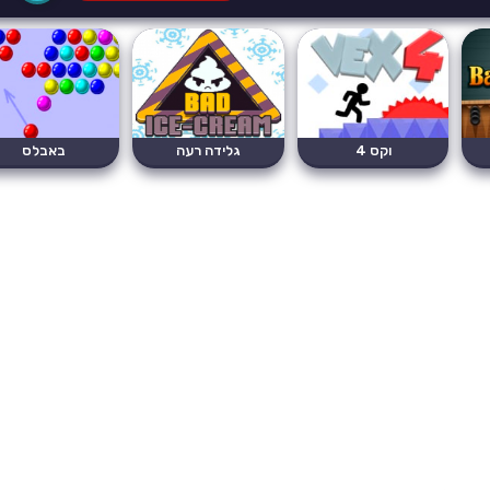
וקס 4
גלידה רעה
באבלס