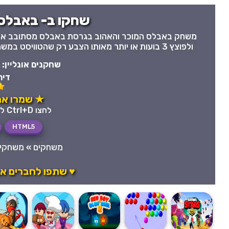
שחקו ב- באבלס 
משחק באבלס המוכר והאהוב בגרסת באבלס מסתובב או בשמ
ולפוצץ 3 בועות או יותר מאותו הצבע רק שהטוויסט במשחק הינו הגלגל המסתובב שמקשה על המשחק ומציב אתרגר חדש.
שחקנים אונליין:
דיר
★ שמרו את
לחצו Ctrl+D לשמירה מהירה במועדפים
HTML5
משחקים
»
משחקי 
♥ שתפו לחברים 