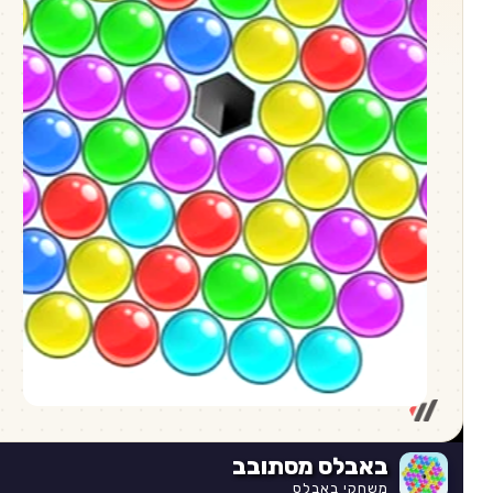
באבלס מסתובב
משחקי באבלס