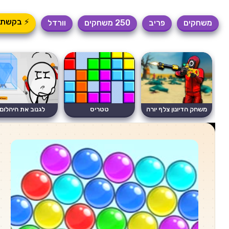
⚡ בקשת 
משחקים
פריב
250 משחקים
וורדל
משחק הדיונון צלף יורה
טטריס
לגנוב את היהלום