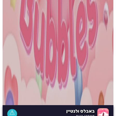
באבלס ולנטיין
⚠
משחקי בנות