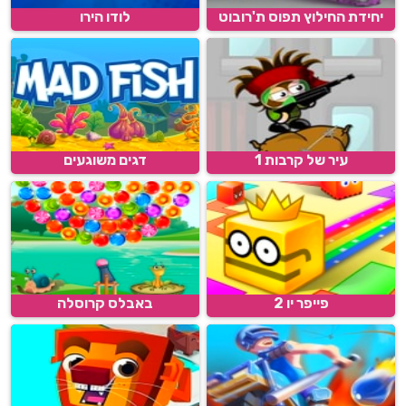
יחידת החילוץ תפוס ת'רובוט
לודו הירו
עיר של קרבות 1
דגים משוגעים
פייפר יו 2
באבלס קרוסלה