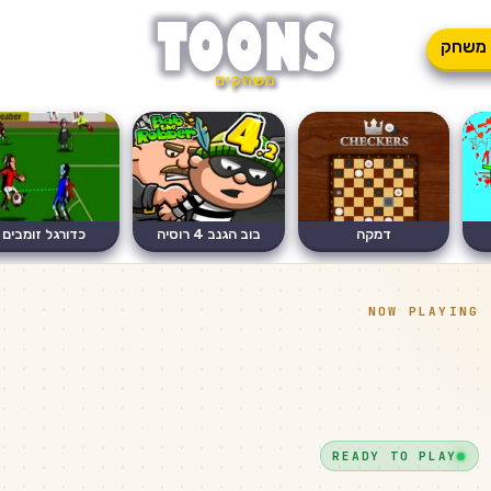
משחק
משחקים
דמקה
בוב הגנב 4 רוסיה
כדורגל זומבים