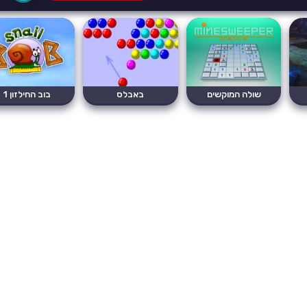
שולה המוקשים
באבלס
בוב החילזון 1