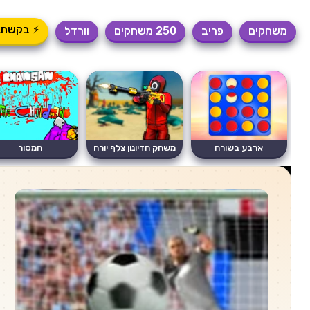
⚡ בקשת 
משחקים
פריב
250 משחקים
וורדל
ארבע בשורה
משחק הדיונון צלף יורה
המסור