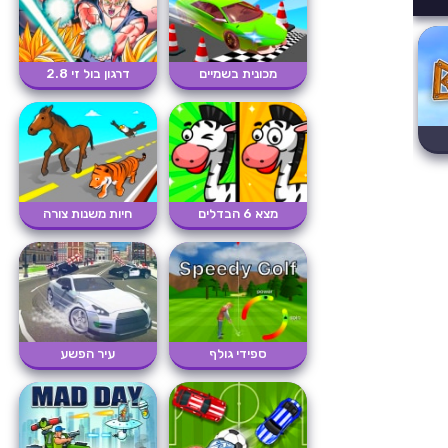
מכונית בשמיים
דרגון בול זי 2.8
מצא 6 הבדלים
חיות משנות צורה
ספידי גולף
עיר הפשע