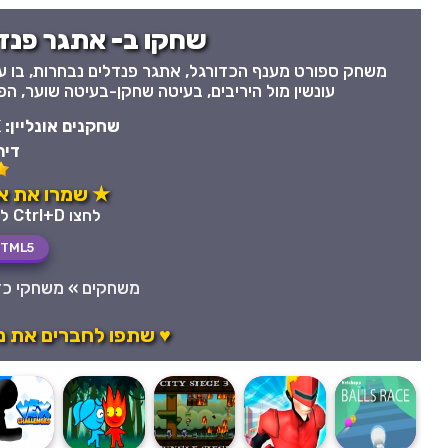
שחקו ב- אתגר פנדל
משחק ספורט מענף הכדורגל, אתגר פנדלים נבחרות, בו ע
עונשין מול היריבים, בעיטה שחקן-בעיטה שוער, הפג
שחקנים אונליין:
K
דיר
★ שמרו את א
לחצו Ctrl+D לשמירה מהירה במועדפים
TML5
משחקים
»
משחקי כד
♥ שתפו לחברים את 