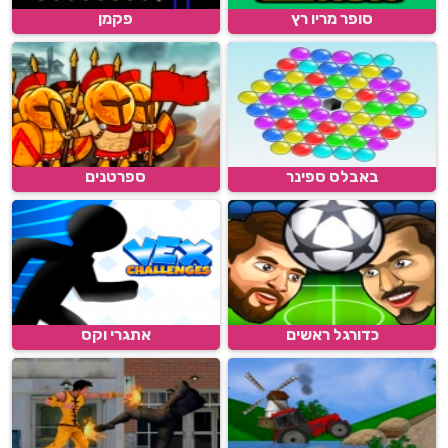
סופר מריו רץ
פקמן
באבלס ספינר
ספרטנים
כדורגל ראשים
אתגרי וקס