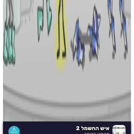
איש החשמל 2
⚠
משחקי לחימה