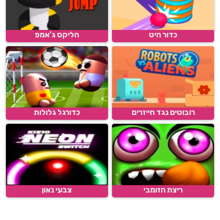
כדור היט
הליקס ג'אמפ
רובוטים נגד חייזרים
כדורגל גלולות
ריצת הזומבי
צבעי נאון