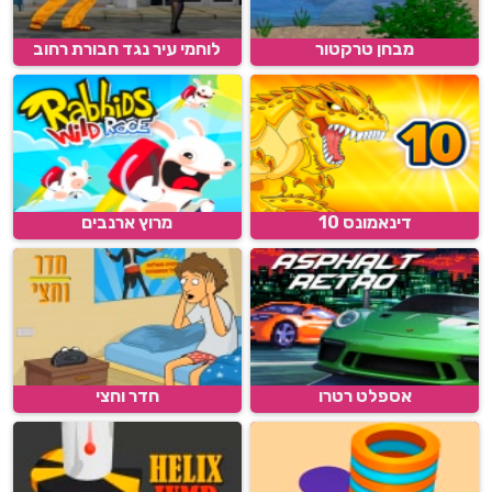
מבחן טרקטור
לוחמי עיר נגד חבורת רחוב
דינאמונס 10
מרוץ ארנבים
אספלט רטרו
חדר וחצי