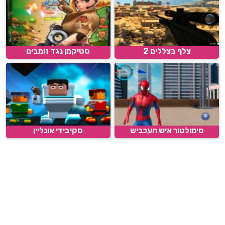
צלף בצללים 2
סטיקמן נגד זומבים
סימולטור איש העכביש
סקיבידי אונליין