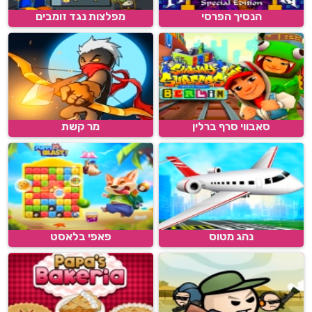
הנסיך הפרסי
מפלצות נגד זומבים
סאבווי סרף ברלין
מר קשת
נהג מטוס
פאפי בלאסט